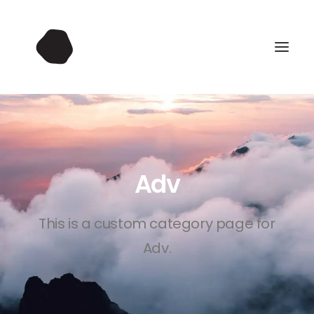
Adv
This is a custom category page for
Adv.
UMÓW SIĘ